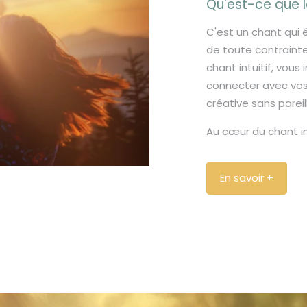
Qu'est-ce que l
prochaines activités de chant.
C'est un chant qui é
de toute contraint
Adresse E-mail :
chant intuitif, vous 
connecter avec vos 
créative sans pareil
S'inscrire
Au cœur du chant int
Ou contactez-moi directement.
En savoir +