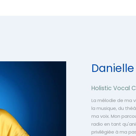
Danielle
Holistic Vocal
La mélodie de ma vi
la musique, du théâ
ma voix. Mon parcou
radio en tant qu'an
privilégiée à ma pa