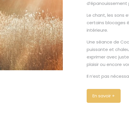
d’épanouissement 
Le chant, les sons e
certains blocages 
intérieure.
Une séance de Coac
puissante et chaleu
exprimer avec juste
plaisir ou encore v
Il n’est pas nécessai
En savoir +