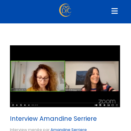
Interview Amandine Serriere
Interview menée par
Amandine Serriere