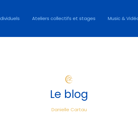
ndividuels
Ateliers collectifs et stages
Music & Vidé
Le blog
Danielle Cartau