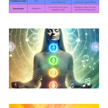
Retrouvez l’Harmonie Intérieure et la Confiance en Vous
grâce au Vocal Toning (chant des voyelles)
mercredi 15 janvier 2025
Rituel du solstice d'été : Lâcher-prise et créer
l'abondance
vendredi 21 juin 2024