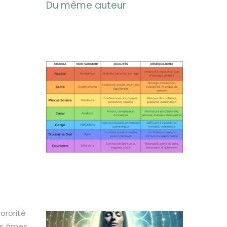
Du même auteur
Les Chakras : Ponts entre Corps,
Esprit et Âme
mercredi 15 janvier 2025
Retrouvez l’Harmonie Intérieure et
la Confiance en Vous grâce au
Vocal Toning (chant des voyelles)
mercredi 15 janvier 2025
ororité
nos âmes