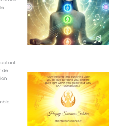
le
Rituel du solstice d'été : Lâcher-
prise et créer l'abondance
nectant
vendredi 21 juin 2024
r de
sion
mble,
e
Méditation guidée Féminin Sacré :