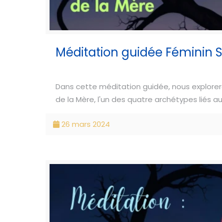
Méditation guidée Féminin Sa
Dans cette méditation guidée, nous explorero
de la Mère, l'un des quatre archétypes liés au
26 mars 2024