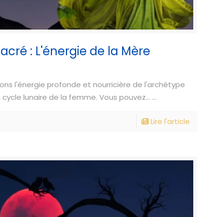
cré : L'énergie de la Mère
ns l'énergie profonde et nourricière de l'archétype
 cycle lunaire de la femme. Vous pouvez... ...
Lire l'article