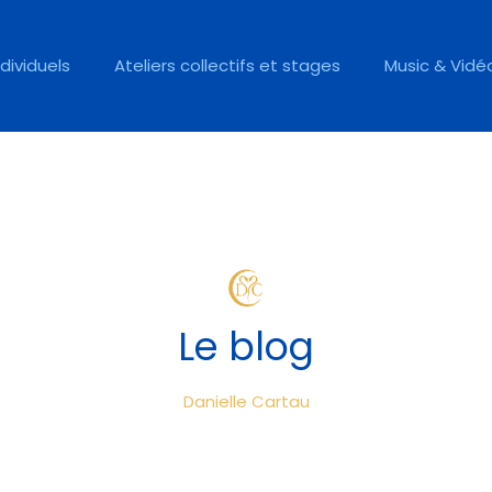
ndividuels
Ateliers collectifs et stages
Music & Vidé
Le blog
Danielle Cartau