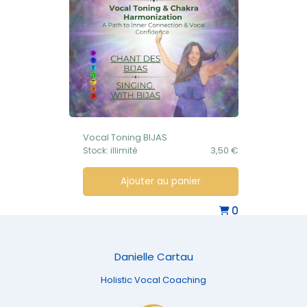
Vocal Toning BIJAS
Vocal Toni
3,50 €
Stock: illimité
Stock: illimité
Ajouter au panier
Ajo
0
Danielle Cartau
Holistic Vocal Coaching